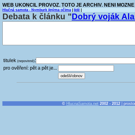
WEB UKONCIL PROVOZ. TOTO JE ARCHIV. NENI MOZNE
Hlučná samota - Nymburk jinýma očima
|
lidé
|
Debata k článku "
Dobrý voják Al
titulek
:
(nepovinné)
pro ověření: pět a pět je...
©
HlucnaSamota.net
2002 - 2012
| prosto