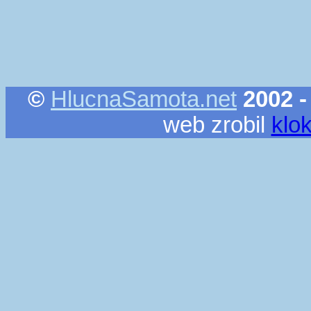
©
HlucnaSamota.net
2002 -
web zrobil
klo