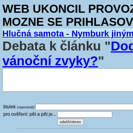
WEB UKONCIL PROVOZ.
MOZNE SE PRIHLASOV
Hlučná samota - Nymburk jiný
Debata k článku "
Dod
vánoční zvyky?
"
titulek
:
(nepovinné)
pro ověření: pět a pět je...