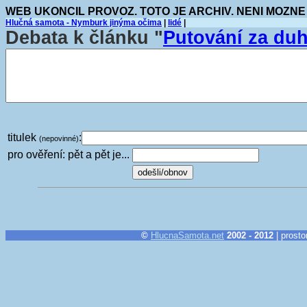
WEB UKONCIL PROVOZ. TOTO JE ARCHIV. NENI MOZNE
Hlučná samota - Nymburk jinýma očima
|
lidé
|
Debata k článku "
Putování za du
titulek
:
(nepovinné)
pro ověření: pět a pět je...
©
HlucnaSamota.net
2002 - 2012
| prosto