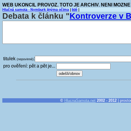
WEB UKONCIL PROVOZ. TOTO JE ARCHIV. NENI MOZNE
Hlučná samota - Nymburk jinýma očima
|
lidé
|
Debata k článku "
Kontroverze v 
titulek
:
(nepovinné)
pro ověření: pět a pět je...
©
HlucnaSamota.net
2002 - 2012
| prosto