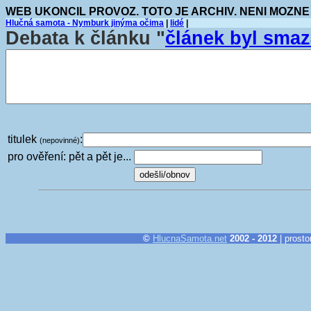
WEB UKONCIL PROVOZ. TOTO JE ARCHIV. NENI MOZNE
Hlučná samota - Nymburk jinýma očima
|
lidé
|
Debata k článku "
článek byl sma
titulek
:
(nepovinné)
pro ověření: pět a pět je...
©
HlucnaSamota.net
2002 - 2012
| prosto