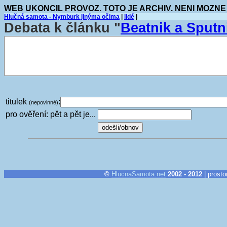
WEB UKONCIL PROVOZ. TOTO JE ARCHIV. NENI MOZNE
Hlučná samota - Nymburk jinýma očima
|
lidé
|
Debata k článku "
Beatnik a Sputn
titulek
:
(nepovinné)
pro ověření: pět a pět je...
©
HlucnaSamota.net
2002 - 2012
| prosto