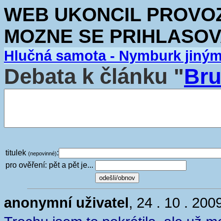
WEB UKONCIL PROVOZ.
MOZNE SE PRIHLASOV
Hlučná samota - Nymburk jiný
Debata k článku "
Bru
titulek
:
(nepovinné)
pro ověření: pět a pět je...
anonymní uživatel
, 24 . 10 . 200