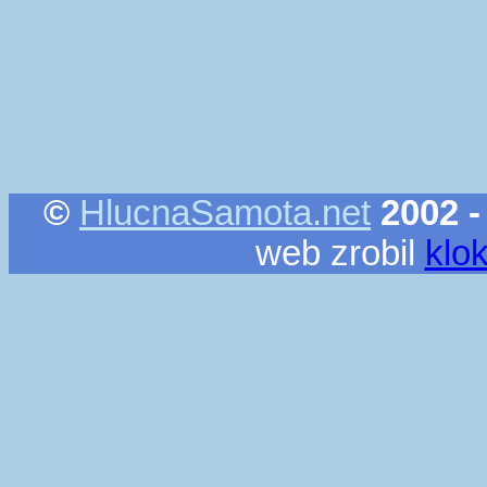
©
HlucnaSamota.net
2002 -
web zrobil
klo