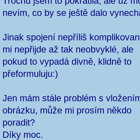
Trochu jsem to pokrátila, ale už m
nevím, co by se ještě dalo vynech
Jinak spojení nepříliš komplikova
mi nepřijde až tak neobvyklé, ale
pokud to vypadá divně, klidně to
přeformuluju:)
Jen mám stále problém s vložení
obrázku, může mi prosím někdo
poradit?
Díky moc.