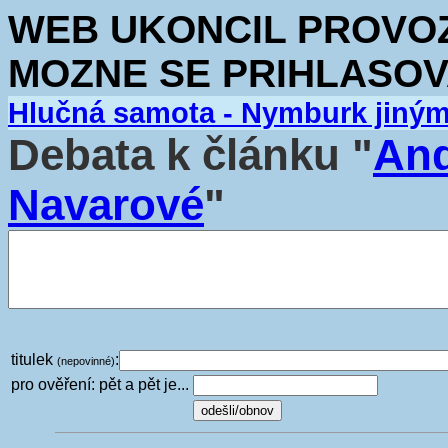
WEB UKONCIL PROVOZ.
MOZNE SE PRIHLASOV
Hlučná samota - Nymburk jiný
Debata k článku "
And
Navarové
"
titulek
:
(nepovinné)
pro ověření: pět a pět je...