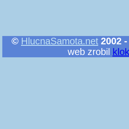
©
HlucnaSamota.net
2002 -
web zrobil
klo