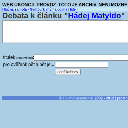
WEB UKONCIL PROVOZ. TOTO JE ARCHIV. NENI MOZNE
Hlučná samota - Nymburk jinýma očima
|
lidé
|
Debata k článku "
Hádej Matyldo
"
titulek
:
(nepovinné)
pro ověření: pět a pět je...
©
HlucnaSamota.net
2002 - 2012
| prosto