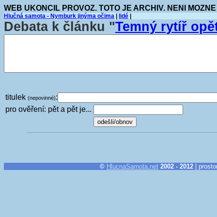
WEB UKONCIL PROVOZ. TOTO JE ARCHIV. NENI MOZNE
Hlučná samota - Nymburk jinýma očima
|
lidé
|
Debata k článku "
Temný rytíř opě
titulek
:
(nepovinné)
pro ověření: pět a pět je...
©
HlucnaSamota.net
2002 - 2012
| prosto