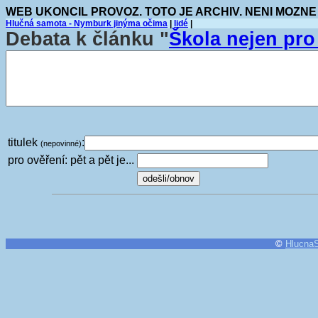
WEB UKONCIL PROVOZ. TOTO JE ARCHIV. NENI MOZNE
Hlučná samota - Nymburk jinýma očima
|
lidé
|
Debata k článku "
Škola nejen pro
titulek
:
(nepovinné)
pro ověření: pět a pět je...
©
Hlucna