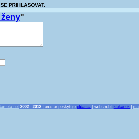
 SE PRIHLASOVAT.
 ženy
"
Samota.net
2002 - 2012
| prostor poskytuje
eldar.cz
| web zrobil
klokánek
|
ma