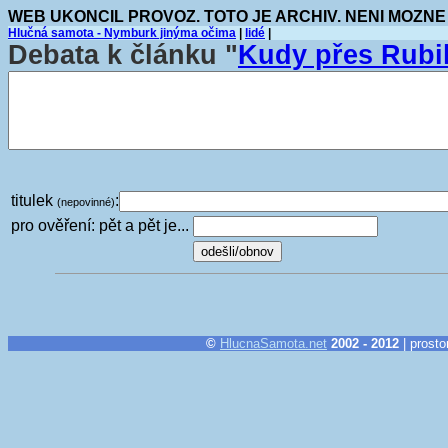
WEB UKONCIL PROVOZ. TOTO JE ARCHIV. NENI MOZNE
Hlučná samota - Nymburk jinýma očima
|
lidé
|
Debata k článku "
Kudy přes Rubi
titulek
:
(nepovinné)
pro ověření: pět a pět je...
©
HlucnaSamota.net
2002 - 2012
| prosto