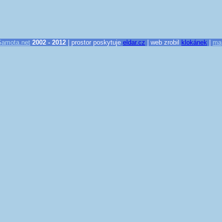
Samota.net
2002 - 2012
| prostor poskytuje
eldar.cz
| web zrobil
klokánek
|
ma