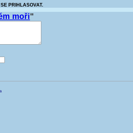
 SE PRIHLASOVAT.
ém moři
"
na