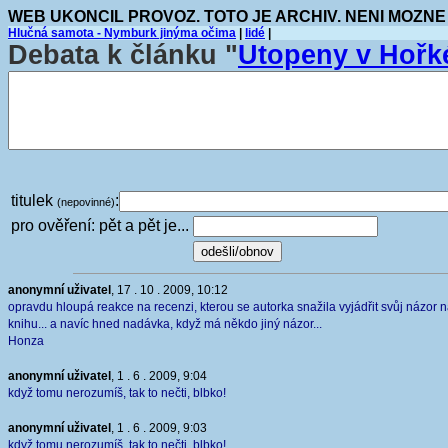
WEB UKONCIL PROVOZ. TOTO JE ARCHIV. NENI MOZNE
Hlučná samota - Nymburk jinýma očima
|
lidé
|
Debata k článku "
Utopeny v Hořk
titulek
:
(nepovinné)
pro ověření: pět a pět je...
anonymní uživatel
, 17 . 10 . 2009, 10:12
opravdu hloupá reakce na recenzi, kterou se autorka snažila vyjádřit svůj názor 
knihu... a navíc hned nadávka, když má někdo jiný názor...
Honza
anonymní uživatel
, 1 . 6 . 2009, 9:04
když tomu nerozumíš, tak to nečti, blbko!
anonymní uživatel
, 1 . 6 . 2009, 9:03
když tomu nerozumíš, tak to nečti, blbko!