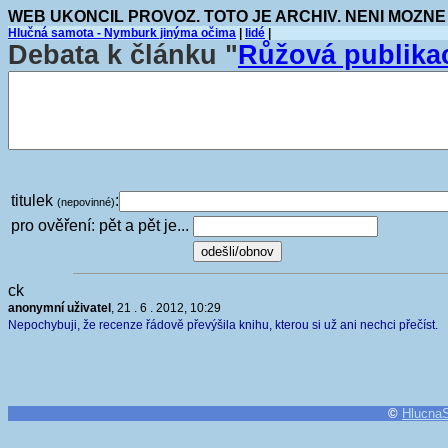
WEB UKONCIL PROVOZ. TOTO JE ARCHIV. NENI MOZNE
Hlučná samota - Nymburk jinýma očima
|
lidé
|
Debata k článku "
Růžová publika
titulek
:
(nepovinné)
pro ověření: pět a pět je...
ck
anonymní uživatel
, 21 . 6 . 2012, 10:29
Nepochybuji, že recenze řádově převýšila knihu, kterou si už ani nechci přečíst.
©
Hlucna