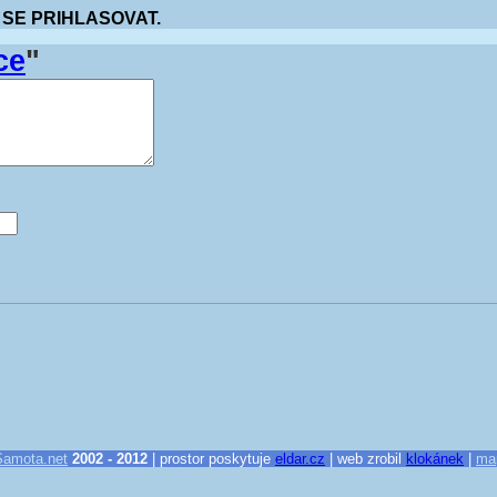
 SE PRIHLASOVAT.
ce
"
Samota.net
2002 - 2012
| prostor poskytuje
eldar.cz
| web zrobil
klokánek
|
ma