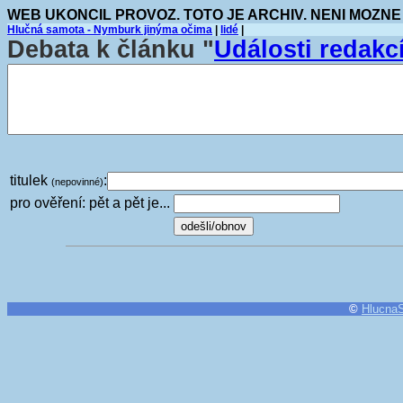
WEB UKONCIL PROVOZ. TOTO JE ARCHIV. NENI MOZNE
Hlučná samota - Nymburk jinýma očima
|
lidé
|
Debata k článku "
Události redak
titulek
:
(nepovinné)
pro ověření: pět a pět je...
©
Hlucna