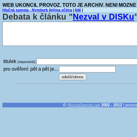
WEB UKONCIL PROVOZ. TOTO JE ARCHIV. NENI MOZNE
Hlučná samota - Nymburk jinýma očima
|
lidé
|
Debata k článku "
Nezval v DISKu
titulek
:
(nepovinné)
pro ověření: pět a pět je...
©
HlucnaSamota.net
2002 - 2012
| prosto