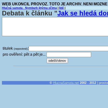
WEB UKONCIL PROVOZ. TOTO JE ARCHIV. NENI MOZNE
Hlučná samota - Nymburk jinýma očima
|
lidé
|
Debata k článku "
Jak se hledá d
titulek
:
(nepovinné)
pro ověření: pět a pět je...
©
HlucnaSamota.net
2002 - 2012
| prosto