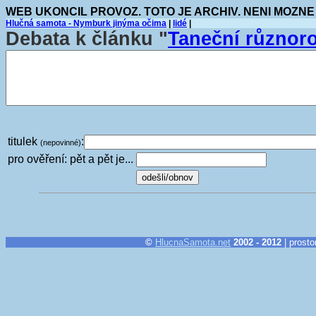
WEB UKONCIL PROVOZ. TOTO JE ARCHIV. NENI MOZNE
Hlučná samota - Nymburk jinýma očima
|
lidé
|
Debata k článku "
Taneční různoro
titulek
:
(nepovinné)
pro ověření: pět a pět je...
©
HlucnaSamota.net
2002 - 2012
| prosto