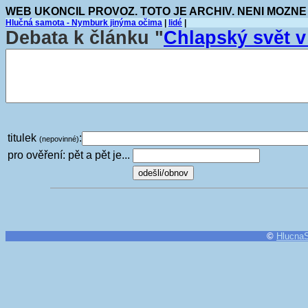
WEB UKONCIL PROVOZ. TOTO JE ARCHIV. NENI MOZNE
Hlučná samota - Nymburk jinýma očima
|
lidé
|
Debata k článku "
Chlapský svět 
titulek
:
(nepovinné)
pro ověření: pět a pět je...
©
Hlucna