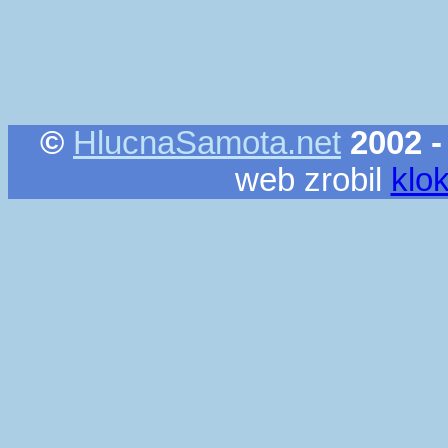
©
HlucnaSamota.net
2002 -
web zrobil
klo