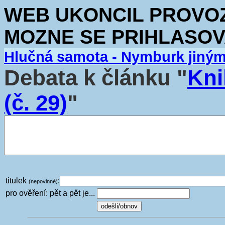
WEB UKONCIL PROVOZ.
MOZNE SE PRIHLASOV
Hlučná samota - Nymburk jiný
Debata k článku "
Kni
(č. 29)
"
titulek
:
(nepovinné)
pro ověření: pět a pět je...