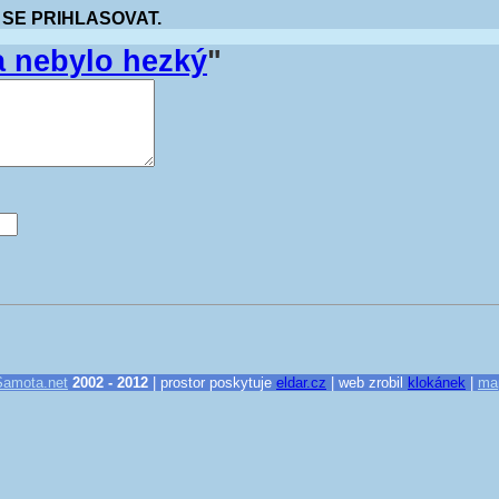
 SE PRIHLASOVAT.
a nebylo hezký
"
Samota.net
2002 - 2012
| prostor poskytuje
eldar.cz
| web zrobil
klokánek
|
ma