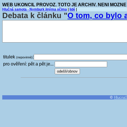
WEB UKONCIL PROVOZ. TOTO JE ARCHIV. NENI MOZNE
Hlučná samota - Nymburk jinýma očima
|
lidé
|
Debata k článku "
O tom, co bylo 
titulek
:
(nepovinné)
pro ověření: pět a pět je...
©
Hlucna