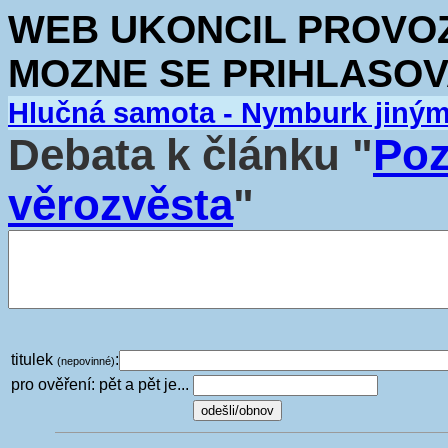
WEB UKONCIL PROVOZ.
MOZNE SE PRIHLASOV
Hlučná samota - Nymburk jiný
Debata k článku "
Poz
věrozvěsta
"
titulek
:
(nepovinné)
pro ověření: pět a pět je...