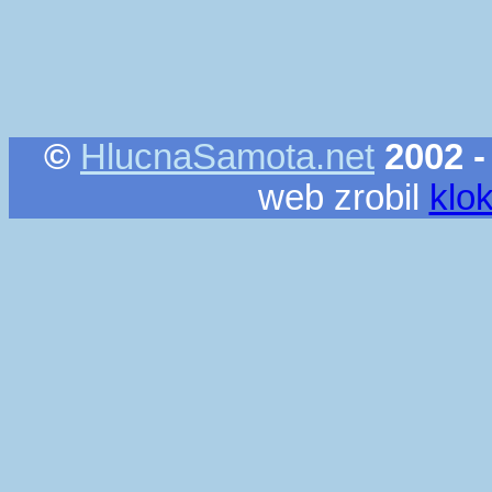
©
HlucnaSamota.net
2002 -
web zrobil
klo