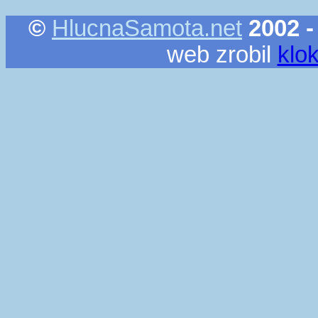
©
HlucnaSamota.net
2002 -
web zrobil
klo