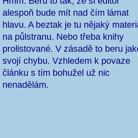
Hmm. Beru to tak, že si editor
alespoň bude mít nad čím lámat
hlavu. A beztak je tu nějaký materi
na půlstranu. Nebo třeba knihy
prolistované. V zásadě to beru jak
svojí chybu. Vzhledem k povaze
článku s tím bohužel už nic
nenadělám.