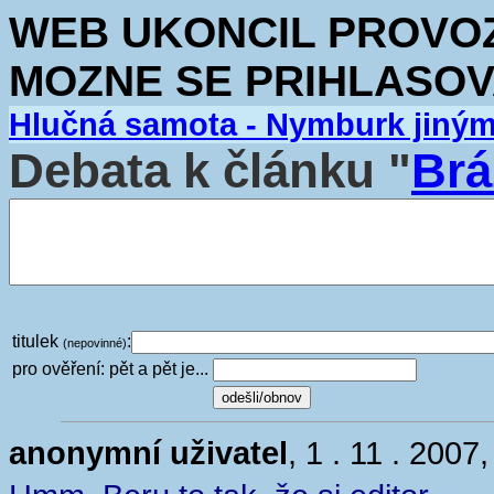
WEB UKONCIL PROVOZ.
MOZNE SE PRIHLASOV
Hlučná samota - Nymburk jiný
Debata k článku "
Brá
titulek
:
(nepovinné)
pro ověření: pět a pět je...
anonymní uživatel
, 1 . 11 . 2007