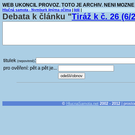
WEB UKONCIL PROVOZ. TOTO JE ARCHIV. NENI MOZNE
Hlučná samota - Nymburk jinýma očima
|
lidé
|
Debata k článku "
Tiráž k č. 26 (6/
titulek
:
(nepovinné)
pro ověření: pět a pět je...
©
HlucnaSamota.net
2002 - 2012
| prosto