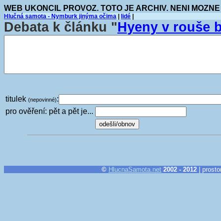
WEB UKONCIL PROVOZ. TOTO JE ARCHIV. NENI MOZNE
Hlučná samota - Nymburk jinýma očima
|
lidé
|
Debata k článku "
Hyeny v rouše 
titulek
:
(nepovinné)
pro ověření: pět a pět je...
©
HlucnaSamota.net
2002 - 2012
| prosto