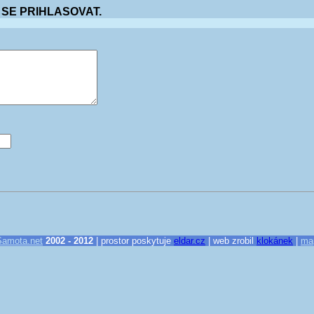
 SE PRIHLASOVAT.
Samota.net
2002 - 2012
| prostor poskytuje
eldar.cz
| web zrobil
klokánek
|
ma