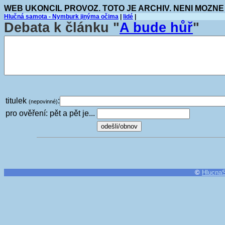
WEB UKONCIL PROVOZ. TOTO JE ARCHIV. NENI MOZNE
Hlučná samota - Nymburk jinýma očima
|
lidé
|
Debata k článku "
A bude hůř
"
titulek
:
(nepovinné)
pro ověření: pět a pět je...
©
Hlucna