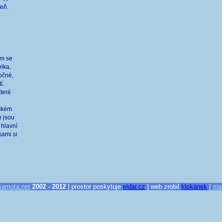
veň.
em se
elka,
ročné,
í.
které
mském
h jsou
 hlavní
sami si
Samota.net
2002 - 2012
| prostor poskytuje
eldar.cz
| web zrobil
klokánek
|
ma