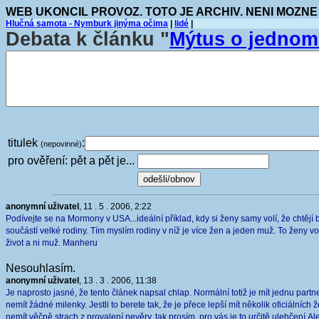
WEB UKONCIL PROVOZ. TOTO JE ARCHIV. NENI MOZNE
Hlučná samota - Nymburk jinýma očima
|
lidé
|
Debata k článku "
Mýtus o jednom 
titulek
:
(nepovinné)
pro ověření: pět a pět je...
anonymní uživatel
, 11 . 5 . 2006, 2:22
Podívejte se na Mormony v USA...ideální příklad, kdy si ženy samy volí, že chtějí 
součástí velké rodiny. Tím myslím rodiny v níž je více žen a jeden muž. To ženy vol
život a ni muž. Manheru
Nesouhlasím.
anonymní uživatel
, 13 . 3 . 2006, 11:38
Je naprosto jasné, že tento článek napsal chlap. Normální totiž je mít jednu partn
nemít žádné milenky. Jestli to berete tak, že je přece lepší mít několik oficiálních 
nemít věčně strach z provalení nevěry, tak prosím, pro vás je to určitě ulehčení.Al