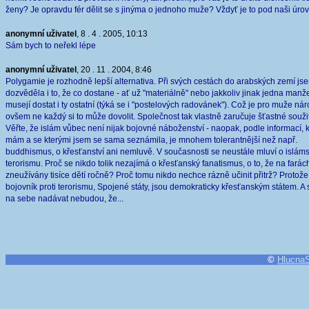
ženy? Je opravdu fér dělit se s jinýma o jednoho muže? Vždyť je to pod naši úro
anonymní uživatel
, 8 . 4 . 2005, 10:13
Sám bych to neřekl lépe
anonymní uživatel
, 20 . 11 . 2004, 8:46
Polygamie je rozhodně lepší alternativa. Při svých cestách do arabských zemí js
dozvěděla i to, že co dostane - ať už "materiálně" nebo jakkoliv jinak jedna manž
musejí dostat i ty ostatní (týká se i "postelových radovánek"). Což je pro muže ná
ovšem ne každý si to může dovolit. Společnost tak vlastně zaručuje šťastné soužit
Věřte, že islám vůbec není nijak bojovné náboženství - naopak, podle informací, 
mám a se kterými jsem se sama seznámila, je mnohem tolerantnější než např.
buddhismus, o křesťanství ani nemluvě. V současnosti se neustále mluví o islá
terorismu. Proč se nikdo tolik nezajímá o křesťanský fanatismus, o to, že na farác
zneužívány tisíce dětí ročně? Proč tomu nikdo nechce rázně učinit přitrž? Protože
bojovník proti terorismu, Spojené státy, jsou demokraticky křesťanským státem. A 
na sebe nadávat nebudou, že...
©
Hlucna