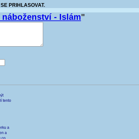
 SE PRIHLASOVAT.
náboženství - Islám
"
být
í tento
erku a
žen a
e co