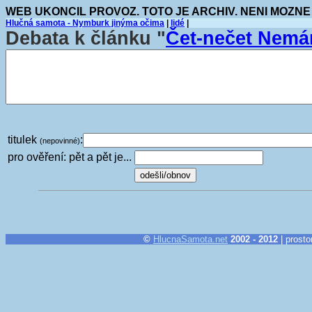
WEB UKONCIL PROVOZ. TOTO JE ARCHIV. NENI MOZNE
Hlučná samota - Nymburk jinýma očima
|
lidé
|
Debata k článku "
Čet-nečet Nem
titulek
:
(nepovinné)
pro ověření: pět a pět je...
©
HlucnaSamota.net
2002 - 2012
| prosto