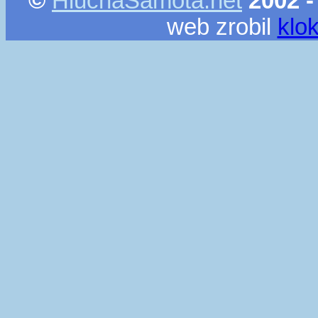
©
HlucnaSamota.net
2002 -
web zrobil
klo