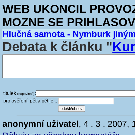
WEB UKONCIL PROVOZ.
MOZNE SE PRIHLASOV
Hlučná samota - Nymburk jiný
Debata k článku "
Kur
titulek
:
(nepovinné)
pro ověření: pět a pět je...
anonymní uživatel
, 4 . 3 . 2007,