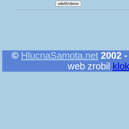
©
HlucnaSamota.net
2002 -
web zrobil
klo