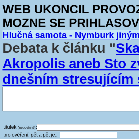
WEB UKONCIL PROVOZ.
MOZNE SE PRIHLASOV
Hlučná samota - Nymburk jiný
Debata k článku "
Ska
Akropolis aneb Sto zv
dnešním stresujícím 
titulek
:
(nepovinné)
pro ověření: pět a pět je...