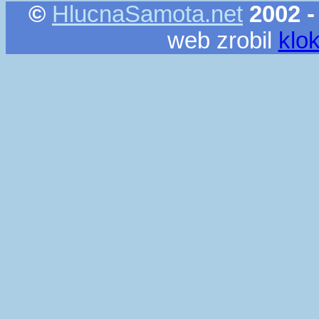
©
HlucnaSamota.net
2002 -
web zrobil
klo