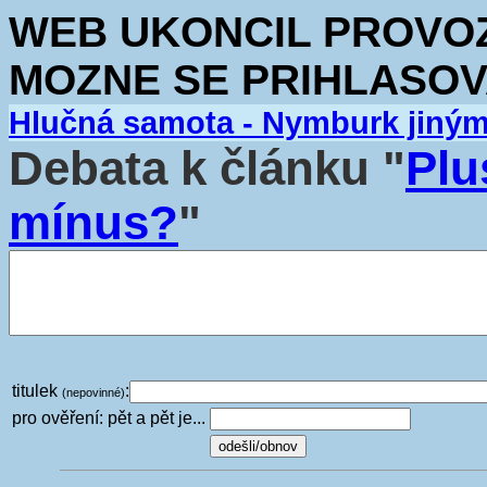
WEB UKONCIL PROVOZ.
MOZNE SE PRIHLASOV
Hlučná samota - Nymburk jiný
Debata k článku "
Plu
mínus?
"
titulek
:
(nepovinné)
pro ověření: pět a pět je...