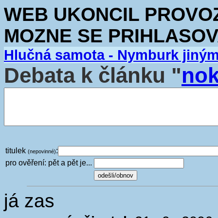
WEB UKONCIL PROVOZ.
MOZNE SE PRIHLASOV
Hlučná samota - Nymburk jiný
Debata k článku "
nok
titulek
:
(nepovinné)
pro ověření: pět a pět je...
já zas