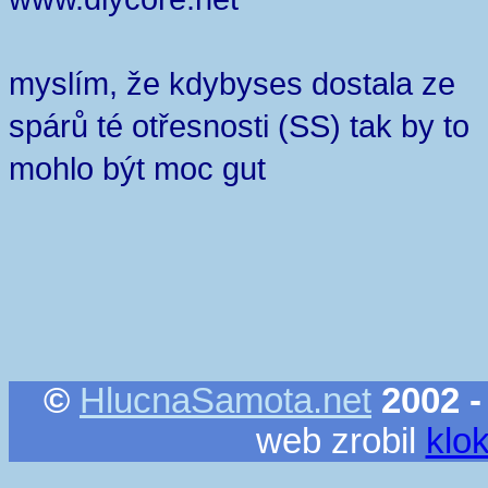
myslím, že kdybyses dostala ze
spárů té otřesnosti (SS) tak by to
mohlo být moc gut
©
HlucnaSamota.net
2002 -
web zrobil
klo