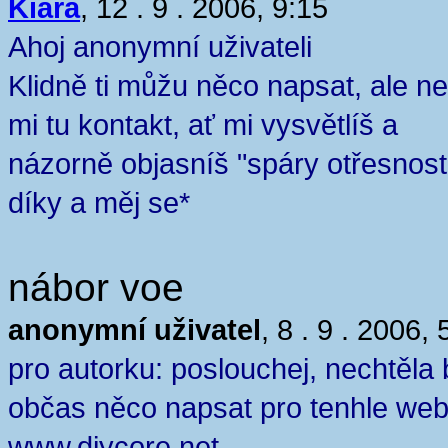
Kiara
, 12 . 9 . 2006, 9:15
Ahoj anonymní uživateli
Klidně ti můžu něco napsat, ale n
mi tu kontakt, ať mi vysvětlíš a
názorně objasníš "spáry otřesnost
díky a měj se*
nábor voe
anonymní uživatel
, 8 . 9 . 2006, 
pro autorku: poslouchej, nechtěla
občas něco napsat pro tenhle we
www.diycore.net