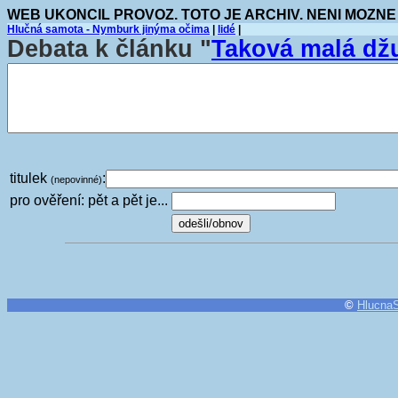
WEB UKONCIL PROVOZ. TOTO JE ARCHIV. NENI MOZNE
Hlučná samota - Nymburk jinýma očima
|
lidé
|
Debata k článku "
Taková malá dž
titulek
:
(nepovinné)
pro ověření: pět a pět je...
©
Hlucna