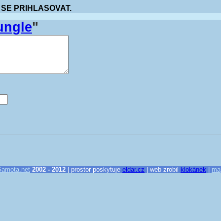
 SE PRIHLASOVAT.
ungle
"
Samota.net
2002 - 2012
| prostor poskytuje
eldar.cz
| web zrobil
klokánek
|
ma