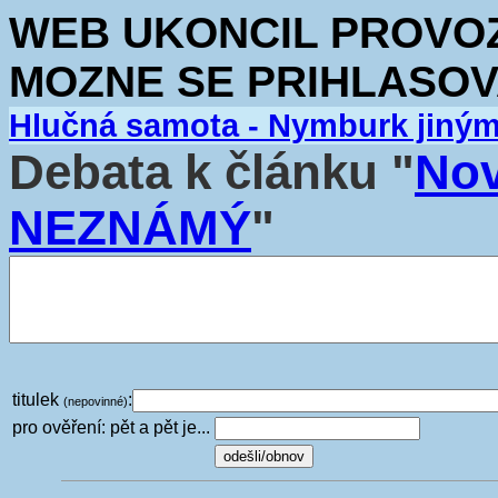
WEB UKONCIL PROVOZ.
MOZNE SE PRIHLASOV
Hlučná samota - Nymburk jiný
Debata k článku "
Nov
NEZNÁMÝ
"
titulek
:
(nepovinné)
pro ověření: pět a pět je...