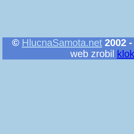
©
HlucnaSamota.net
2002 -
web zrobil
klo