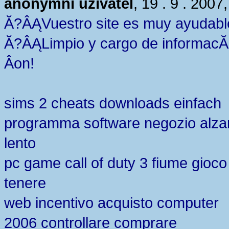
anonymní uživatel
, 19 . 9 . 2007
Ă?ÂĄVuestro site es muy ayudabl
Ă?ÂĄLimpio y cargo de informac
Â­on!
sims 2 cheats downloads einfach
programma software negozio alza
lento
pc game call of duty 3 fiume gioco
tenere
web incentivo acquisto computer
2006 controllare comprare