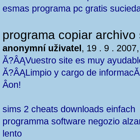
esmas programa pc gratis sucied
programa copiar archivo 
anonymní uživatel
, 19 . 9 . 2007
Ă?ÂĄVuestro site es muy ayudabl
Ă?ÂĄLimpio y cargo de informac
Â­on!
sims 2 cheats downloads einfach
programma software negozio alza
lento