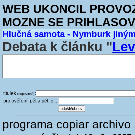
WEB UKONCIL PROVOZ.
MOZNE SE PRIHLASOV
Hlučná samota - Nymburk jiný
Debata k článku "
Lev
titulek
:
(nepovinné)
pro ověření: pět a pět je...
programa copiar archivo 