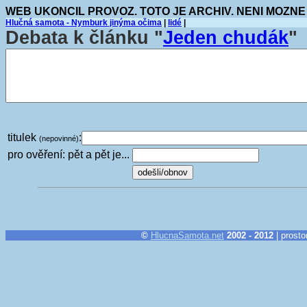
WEB UKONCIL PROVOZ. TOTO JE ARCHIV. NENI MOZNE
Hlučná samota - Nymburk jinýma očima
|
lidé
|
Debata k článku "
Jeden chudák
"
titulek
:
(nepovinné)
pro ověření: pět a pět je...
©
HlucnaSamota.net
2002 - 2012
| prosto