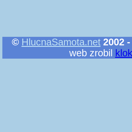
©
HlucnaSamota.net
2002 -
web zrobil
klo