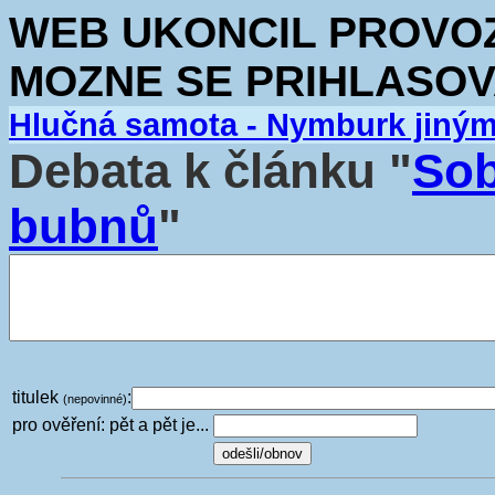
WEB UKONCIL PROVOZ.
MOZNE SE PRIHLASOV
Hlučná samota - Nymburk jiný
Debata k článku "
Sob
bubnů
"
titulek
:
(nepovinné)
pro ověření: pět a pět je...