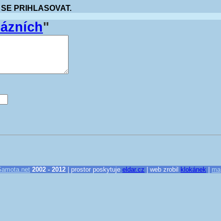
 SE PRIHLASOVAT.
lázních
"
Samota.net
2002 - 2012
| prostor poskytuje
eldar.cz
| web zrobil
klokánek
|
ma