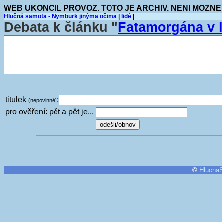
WEB UKONCIL PROVOZ. TOTO JE ARCHIV. NENI MOZNE
Hlučná samota - Nymburk jinýma očima
|
lidé
|
Debata k článku "
Fatamorgána v 
titulek
:
(nepovinné)
pro ověření: pět a pět je...
©
Hlucna