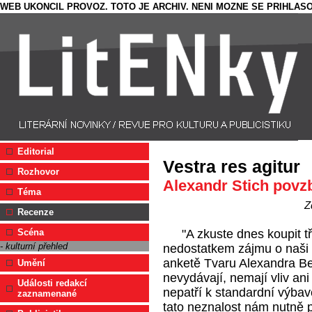
WEB UKONCIL PROVOZ. TOTO JE ARCHIV. NENI MOZNE SE PRIHLASO
Editorial
Vestra res agitur
Rozhovor
Alexandr Stich povzb
Téma
Z
Recenze
"A zkuste dnes koupit t
Scéna
- kulturní přehled
nedostatkem zájmu o naši (č
anketě Tvaru Alexandra Ber
Umění
nevydávají, nemají vliv ani 
Události redakcí
nepatří k standardní výbav
zaznamenané
tato neznalost nám nutně 