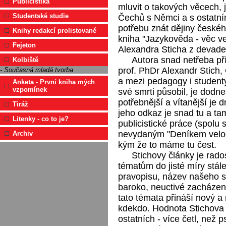
Publicistika
mluvit o takových věcech, 
Studentské studie
Čechů s Němci a s ostatní
potřebu znát dějiny českéh
Knihy redakcí prolistované
kniha "Jazykověda - věc veř
Fejeton
Alexandra Sticha z devades
Autora snad netřeba příl
Kolbiště
prof. PhDr Alexandr Stich
- Současná mladá tvorba
a mezi pedagogy i studenty 
Anketa - První kniha mých
vzpomínek
své smrti působil, je dodn
potřebnější a vítanější je 
Tiráž
jeho odkaz je snad tu a ta
Litenky - co to je?
publicistické práce (spolu
nevydaným "Deníkem velocip
Archiv
kým že to máme tu čest.
Stichovy články je rados
tématům do jisté míry stále
pravopisu, název našeho s
baroko, neuctivé zacházení 
tato témata přináší nový a
kdekdo. Hodnota Stichova j
ostatních - více četl, než p