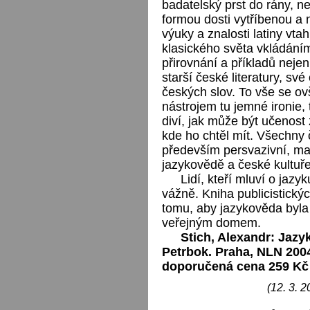
badatelský prst do rány, n
formou dosti vytříbenou a 
výuky a znalosti latiny vta
klasického světa vkládáním
přirovnání a příkladů nejen z
starší české literatury, sv
českých slov. To vše se ov
nástrojem tu jemné ironie,
diví, jak může být učenost
kde ho chtěl mít. Všechny č
především persvazivní, maj
jazykovědě a české kultuř
Lidí, kteří mluví o jaz
vážně. Kniha publicistický
tomu, aby jazykověda byla 
veřejným domem.
Stich, Alexandr: Jazy
Petrbok. Praha, NLN 2004
doporučená cena 259 Kč
(12. 3. 2