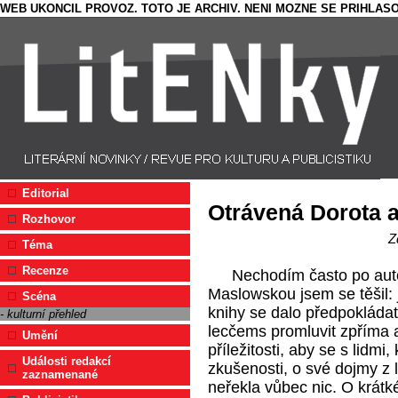
WEB UKONCIL PROVOZ. TOTO JE ARCHIV. NENI MOZNE SE PRIHLASO
Editorial
Otrávená Dorota 
Rozhovor
Z
Téma
Recenze
Nechodím často po aut
Maslowskou jsem se těšil: j
Scéna
knihy se dalo předpokládat
- kulturní přehled
lecčems promluvit zpříma a 
Umění
příležitosti, aby se s lidmi,
Události redakcí
zkušenosti, o své dojmy z l
zaznamenané
neřekla vůbec nic. O krátké