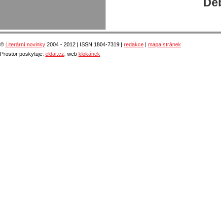
Deb
©
Literární novinky
2004 - 2012 | ISSN 1804-7319 |
redakce
|
mapa stránek
Prostor poskytuje:
eldar.cz
, web
klokánek