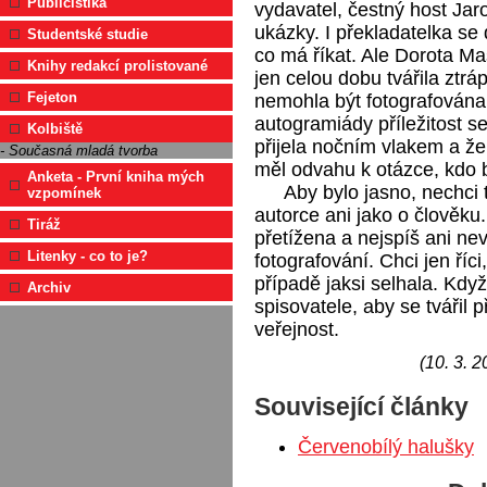
Publicistika
vydavatel, čestný host Jar
ukázky. I překladatelka se 
Studentské studie
co má říkat. Ale Dorota M
Knihy redakcí prolistované
jen celou dobu tvářila ztrá
Fejeton
nemohla být fotografována.
autogramiády příležitost se 
Kolbiště
přijela nočním vlakem a že
- Současná mladá tvorba
měl odvahu k otázce, kdo 
Anketa - První kniha mých
Aby bylo jasno, nechci
vzpomínek
autorce ani jako o člověk
Tiráž
přetížena a nejspíš ani ne
Litenky - co to je?
fotografování. Chci jen říc
případě jaksi selhala. Kdy
Archiv
spisovatele, aby se tvářil 
veřejnost.
(10. 3. 2
Související články
Červenobílý halušky