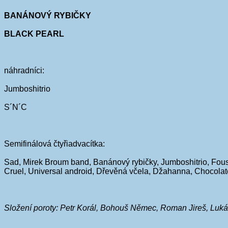
BANÁNOVÝ RYBIČKY
BLACK PEARL
náhradníci:
Jumboshitrio
S´N´C
Semifinálová čtyřiadvacítka:
Sad, Mirek Broum band, Banánový rybičky, Jumboshitrio, Fous
Cruel, Universal android, Dřevěná včela, Džahanna, Chocolate 
Složení poroty: Petr Korál, Bohouš Němec, Roman Jireš, Lukáš