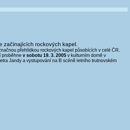
e začínajících rockových kapel.
ýznačnou přehlídkou rockových kapel působících v celé ČR.
ní proběhne
v sobotu 19. 3. 2005
v kulturním domě v
ra Jandy a vystupování na B scéně letního trutnovském