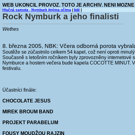
WEB UKONCIL PROVOZ. TOTO JE ARCHIV. NENI MOZNE
Hlučná samota - Nymburk jinýma očima
|
lidé
|
Rock Nymburk a jeho finalisti
Wethes
8. března 2005, NBK: Včera odborná porota vybrala
Soutěže se zúčastnilo celkem 54 kapel, což není oproti minul
Současně s letošním ročníkem byly zprovozněny internetové 
Nymburce a hostem večera bude kapela COCOTTE MINUT. Vítěz
festivalu.
Účastníci finále:
CHOCOLATE JESUS
MIREK BROUM BAND
PROJEKT PARABELUM
FOUSY MOUDŽOU RAJZIN