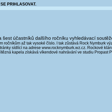
 SE PRIHLASOVAT.
 šest účastníků dalšího ročníku vyhledávací soutěž
ým ročníkům až tak vysoké číslo. I tak zůstává Rock Nymburk v
stránky sídlící na adrese www.rocknymburk.wz.cz. Rockové klá
ná kapela získává víkendové nahrávání ve studiu Propast Pet