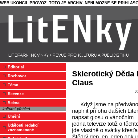
WEB UKONCIL PROVOZ. TOTO JE ARCHIV. NENI MOZNE SE PRIHLASO
Editorial
Sklerotický Děda
Rozhovor
Claus
Téma
Z
Recenze
Scéna
Když jsme na předvánoč
- kulturní přehled
naplnit přílohu dalších Lit
Umění
napsat glosu o vánočním -
jedna televize totiž o těcht
Události redakcí
jde vlastně o svátky křes
zaznamenané
Štědrý den jen jeden doku