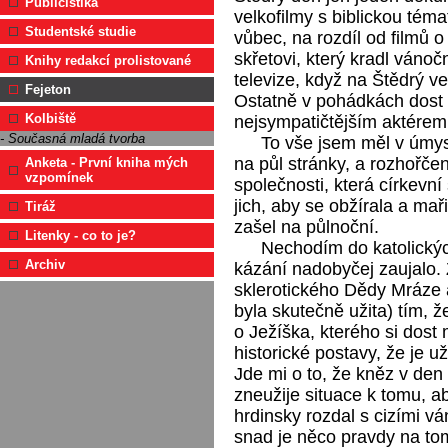
Publicistika
velkofilmy s biblickou tém
Studentské studie
vůbec, na rozdíl od filmů 
skřetovi, který kradl váno
Knihy redakcí prolistované
televize, když na Štědrý v
Fejeton
Ostatně v pohádkách dost č
Kolbiště
nejsympatičtějším aktérem
- Současná mladá tvorba
To vše jsem měl v úmys
na půl stránky, a rozhořče
Anketa - První kniha mých
vzpomínek
společnosti, která církevn
jich, aby se obžírala a ma
Tiráž
zašel na půlnoční.
Litenky - co to je?
Nechodím do katolickýc
Archiv
kázání nadobyčej zaujalo. Z
sklerotického Dědy Mráze 
byla skutečně užita) tím, ž
o Ježíška, kterého si dost
historické postavy, že je u
Jde mi o to, že kněz v den 
zneužije situace k tomu, a
hrdinsky rozdal s cizími v
snad je něco pravdy na to