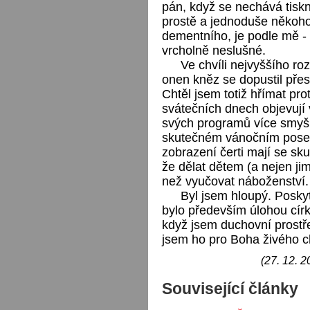
pán, když se nechává tiskn
prostě a jednoduše někoho,
dementního, je podle mě - 
vrcholně neslušné.
Ve chvíli nejvyššího ro
onen kněz se dopustil pře
Chtěl jsem totiž hřímat pr
svátečních dnech objevují v
svých programů více smyš
skutečném vánočním posels
zobrazení čerti mají se s
že dělat dětem (a nejen j
než vyučovat náboženství.
Byl jsem hloupý. Posky
bylo především úlohou církv
když jsem duchovní prostře
jsem ho pro Boha živého ch
(27. 12. 2
Související články