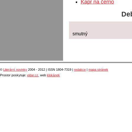
Kapr na černo
Deb
smutný
©
Literární novinky
2004 - 2012 | ISSN 1804-7319 |
redakce
|
mapa stránek
Prostor poskytuje:
eldar.cz
, web
klokánek