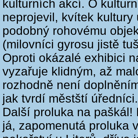
kulturních akcí. O kultu
neprojevil, kvítek kultu
podobný rohovému objek
(milovníci gyrosu jistě t
Oproti okázalé exhibici 
vyzařuje klidným, až ma
rozhodně není doplněním 
jak tvrdí městští úředníci.
Další proluka na paškál!
já, zapomenutá proluka v