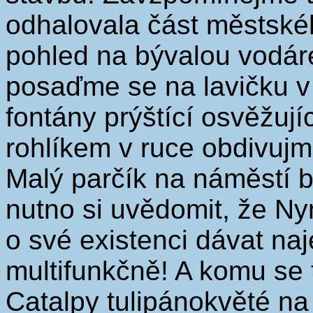
odhalovala část městské
pohled na bývalou vodár
posaďme se na lavičku 
fontány prýštící osvěžují
rohlíkem v ruce obdivujm
Malý parčík na náměstí b
nutno si uvědomit, že Nym
o své existenci dávat naj
multifunkčně! A komu se t
Catalpy tulipánokvěté n