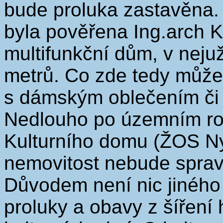
bude proluka zastavěna
byla pověřena Ing.arch K
multifunkční dům, v nej
metrů. Co zde tedy může
s dámským oblečením či d
Nedlouho po územním roz
Kulturního domu (ŽOS Nym
nemovitost nebude spravov
Důvodem není nic jiného
proluky a obavy z šířen