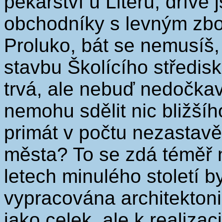
pekařství u Literů, dříve 
obchodníky s levným zbo
Proluko, bát se nemusíš,
stavbu Školícího středisk
trvá, ale nebuď nedočka
nemohu sdělit nic bližšíh
primát v počtu nezastavě
města? To se zdá téměř 
letech minulého století 
vypracována architektoni
jako celek, ale k realiza