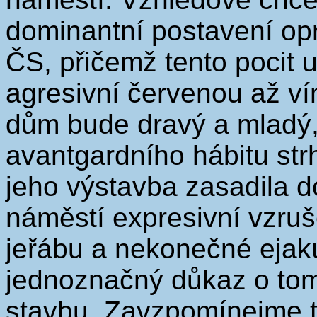
dominantní postavení op
ČS, přičemž tento pocit
agresivní červenou až ví
dům bude dravý a mladý,
avantgardního hábitu st
jeho výstavba zasadila 
náměstí expresivní vzruš
jeřábu a nekonečné ejak
jednoznačný důkaz o tom
stavbu. Zavzpomínejme t