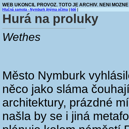
WEB UKONCIL PROVOZ. TOTO JE ARCHIV. NENI MOZNE
Hlučná samota - Nymburk jinýma očima
|
lidé
|
Hurá na proluky
Wethes
Město Nymburk vyhlásilo
něco jako sláma čouhají
architektury, prázdné m
našla by se i jiná metafo