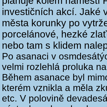
plánuje kolem náměstí 
investičních akcí. Jaké 
města korunky po vytrž
porcelánové, hezké zlať
nebo tam s klidem nalep
Po asanaci v osmdesátých
velmi rozlehlá proluka n
Během asanace byl mimo
kterém vznikla a měla z
etc. V polovině devadesá