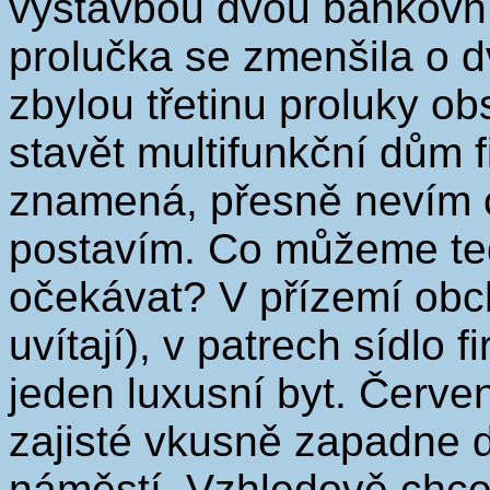
výstavbou dvou bankovn
prolučka se zmenšila o d
zbylou třetinu proluky obs
stavět multifunkční dům f
znamená, přesně nevím c
postavím. Co můžeme te
očekávat? V přízemí obc
uvítají), v patrech sídlo 
jeden luxusní byt. Červ
zajisté vkusně zapadne d
náměstí. Vzhledově chce 