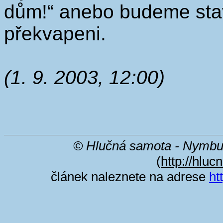
dům!“ anebo budeme stav
překvapeni.
(1. 9. 2003, 12:00)
© Hlučná samota - Nymbu
(
http://hluc
článek naleznete na adrese
ht