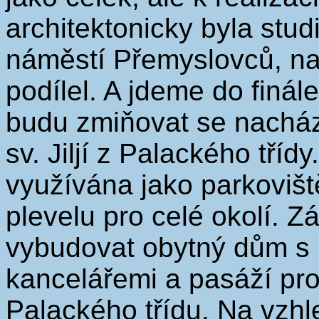
architektonicky byla stud
náměstí Přemyslovců, na 
podílel. A jdeme do finál
budu zmiňovat se nachází
sv. Jiljí z Palackého tříd
využívána jako parkovišt
plevelu pro celé okolí. 
vybudovat obytný dům s 
kancelářemi a pasáží prop
Palackého třídu. Na vzhl