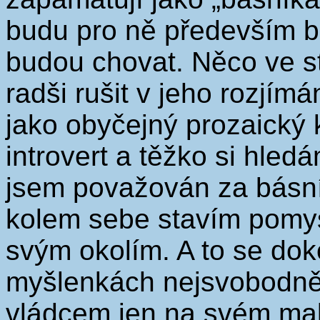
budu pro ně především b
budou chovat. Něco ve s
radši rušit v jeho rozjím
jako obyčejný prozaický 
introvert a těžko si hled
jsem považován za básn
kolem sebe stavím pomys
svým okolím. A to se doko
myšlenkách nejsvobodněj
vládcem jen na svém ma