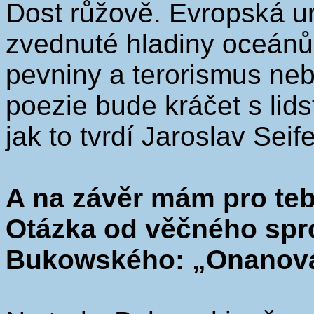
Dost růžově. Evropská un
zvednuté hladiny oceán
pevniny a terorismus neb
poezie bude kráčet s lid
jak to tvrdí Jaroslav Seif
A na závěr mám pro teb
Otázka od věčného spr
Bukowského: „Onanoval