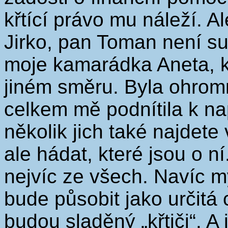
křtící právo mu náleží. A
Jirko, pan Toman není su
moje kamarádka Aneta, k
jiném směru. Byla ohromn
celkem mě podnítila k na
několik jich také najdet
ale hádat, které jsou o ní
nejvíc ze všech. Navíc 
bude působit jako určitá c
budou sladěný „křtiči“. A