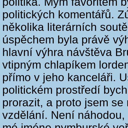
politika. Mým favoritem 
politických komentářů. Z
několika literárních soutě
úspěchem byla právě výh
hlavní výhra návštěva Br
vtipným chlapíkem lord
přímo v jeho kanceláři. U
politickém prostředí by
prorazit, a proto jsem se 
vzdělání. Není náhodou, ž
mé jméno nymburské veře