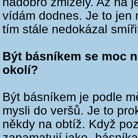
nadobro zmizely. Až na j
vídám dodnes. Je to jen 
tím stále nedokázal smíři
Být básníkem se moc n
okolí?
Být básníkem je podle mě
mysli do veršů. Je to pro
někdy na obtíž. Když poz
zapamatují jako „básníka“