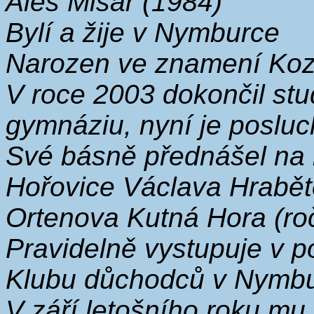
Aleš Misař (1984)
Bylí a žije v Nymburce
Narozen ve znamení Ko
V roce 2003 dokončil s
gymnáziu, nyní je posl
Své básně přednášel na l
Hořovice Václava Hrabět
Ortenova Kutná Hora (ro
Pravidelně vystupuje v p
Klubu důchodců v Nymb
V září letošního roku mu 