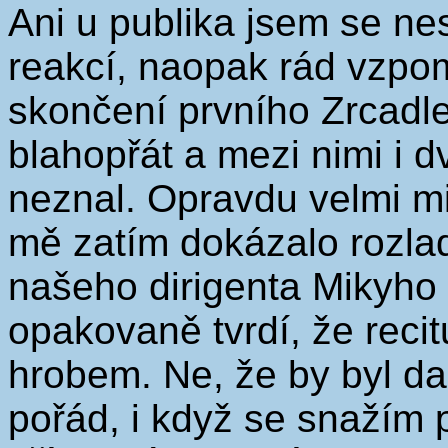
Ani u publika jsem se n
reakcí, naopak rád vzpo
skončení prvního Zrcadle
blahopřát a mezi nimi i d
neznal. Opravdu velmi mi
mě zatím dokázalo rozladi
našeho dirigenta Mikyho 
opakovaně tvrdí, že recitu
hrobem. Ne, že by byl dal
pořád, i když se snažím p