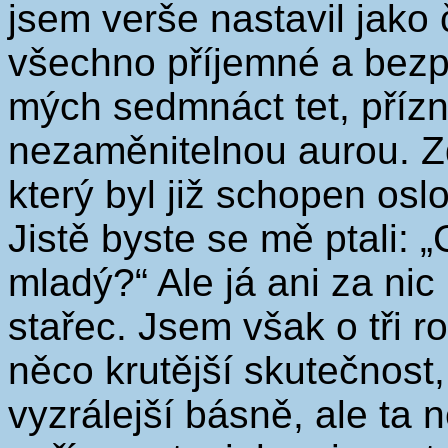
jsem verše nastavil jako 
všechno příjemné a bezp
mých sedmnáct tet, přízn
nezaměnitelnou aurou. Zde
který byl již schopen oslov
Jistě byste se mě ptali: „
mladý?“ Ale já ani za nic
stařec. Jsem však o tři ro
něco krutější skutečnost
vyzrálejší básně, ale ta 