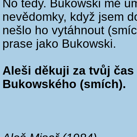
No tedy. Bukowski mě um
nevědomky, když jsem do
nešlo ho vytáhnout (smíc
prase jako Bukowski.
Aleši děkuji za tvůj čas
Bukowského (smích).