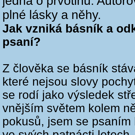
jedná o prvotinu. Autoro
plné lásky a něhy.
Jak vzniká básník a od
psaní?
Z člověka se básník stáv
které nejsou slovy pochy
se rodí jako výsledek stř
vnějším světem kolem ně
pokusů, jsem se psaním 
ve svých patnácti letech