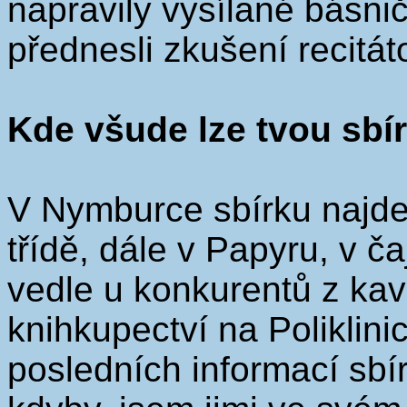
napravily vysílané básnič
přednesli zkušení recitát
Kde všude lze tvou sbí
V Nymburce sbírku najde
třídě, dále v Papyru, v 
vedle u konkurentů z kav
knihkupectví na Poliklin
posledních informací sbír