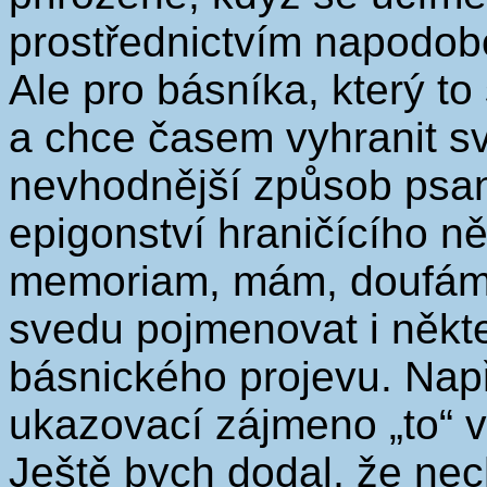
prostřednictvím napodob
Ale pro básníka, který to
a chce časem vyhranit svoj
nevhodnější způsob psan
epigonství hraničícího ně
memoriam, mám, doufám,
svedu pojmenovat i někt
básnického projevu. Nap
ukazovací zájmeno „to“ 
Ještě bych dodal, že nec