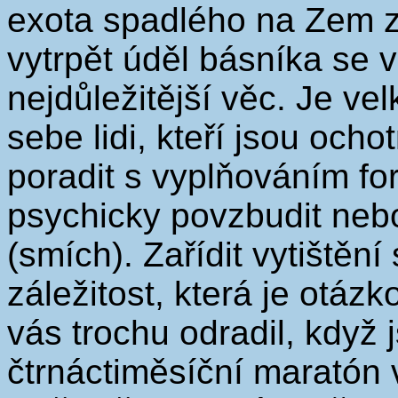
exota spadlého na Zem z
vytrpět úděl básníka se 
nejdůležitější věc. Je ve
sebe lidi, kteří jsou och
poradit s vyplňováním fo
psychicky povzbudit neb
(smích). Zařídit vytištění
záležitost, která je otáz
vás trochu odradil, když
čtrnáctiměsíční maratón v