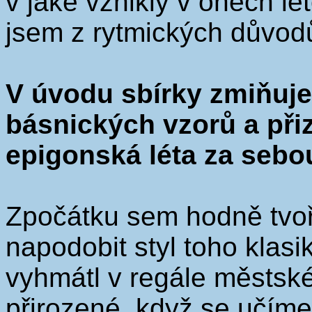
v jaké vznikly v oněch le
jsem z rytmických důvod
V úvodu sbírky zmiňuje
básnických vzorů a při
epigonská léta za sebo
Zpočátku sem hodně tvoři
napodobit styl toho klasi
vyhmátl v regále městské
přirozené, když se učíme