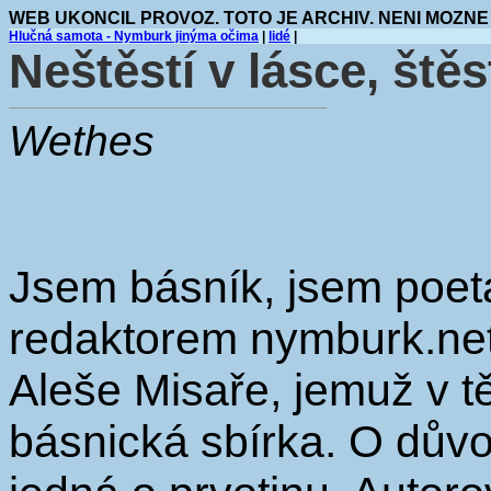
WEB UKONCIL PROVOZ. TOTO JE ARCHIV. NENI MOZNE
Hlučná samota - Nymburk jinýma očima
|
lidé
|
Neštěstí v lásce, štěs
Wethes
Jsem básník, jsem poeta
redaktorem nymburk.net
Aleše Misaře, jemuž v t
básnická sbírka. O důvod