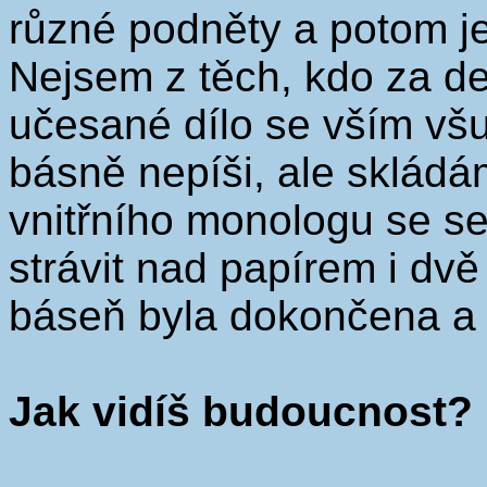
různé podněty a potom j
Nejsem z těch, kdo za de
učesané dílo se vším všud
básně nepíši, ale skládá
vnitřního monologu se 
strávit nad papírem i dv
báseň byla dokončena a j
Jak vidíš budoucnost?