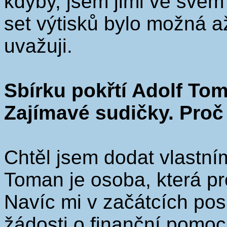
kdyby, jsem jimi ve svém
set výtisků bylo možná až
uvažuji.
Sbírku pokřtí Adolf To
Zajímavé sudičky. Proč
Chtěl jsem dodat vlastní
Toman je osoba, která 
Navíc mi v začátcích pos
žádosti o finanční pomoc