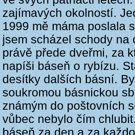
zajímavých okolností. J
1999 mě máma poslala s 
jsem scházel schody na 
právě přede dveřmi, za k
napíši báseň o rybízu. S
desítky dalších básní. B
soukromou básnickou sbír
známým do poštovních s
vůbec nebylo čím chlubi
báseň za den a za každo