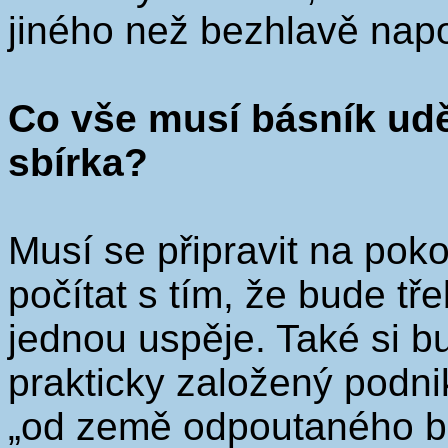
jiného než bezhlavě nap
Co vše musí básník udě
sbírka?
Musí se připravit na pok
počítat s tím, že bude tř
jednou uspěje. Také si b
prakticky založený podni
„od země odpoutaného b