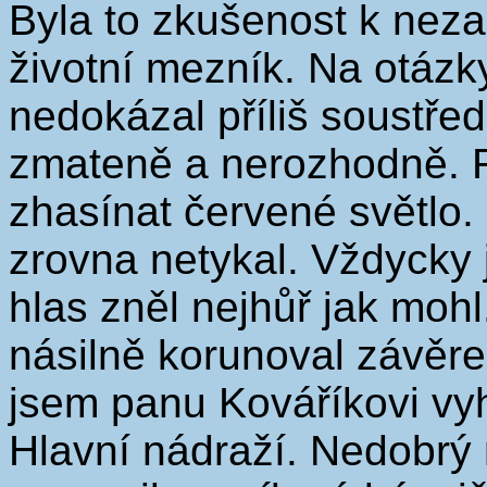
Byla to zkušenost k neza
životní mezník. Na otáz
nedokázal příliš soustře
zmateně a nerozhodně. R
zhasínat červené světlo.
zrovna netykal. Vždycky j
hlas zněl nejhůř jak moh
násilně korunoval závěr
jsem panu Kováříkovi vyh
Hlavní nádraží. Nedobrý