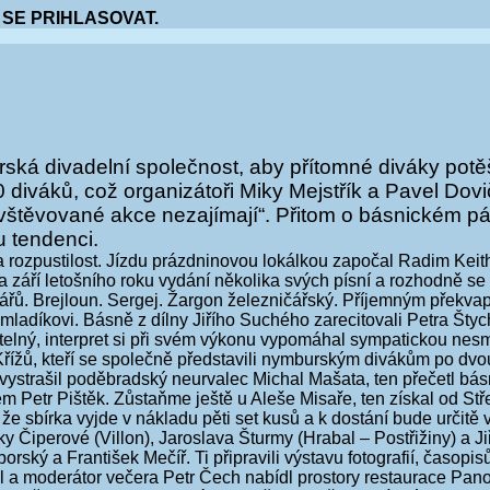
 SE PRIHLASOVAT.
ská divadelní společnost, aby přítomné diváky potě
 diváků, což organizátoři Miky Mejstřík a Pavel Dov
vštěvované akce nezajímají“. Přitom o básnickém pás
 tendenci.
a rozpustilost. Jízdu prázdninovou lokálkou započal Radim Keith
a září letošního roku vydání několika svých písní a rozhodně se 
řů. Brejloun. Sergej. Žargon železničářský. Příjemným překvape
adíkovi. Básně z dílny Jiřího Suchého zarecitovali Petra Štych
elný, interpret si při svém výkonu vypomáhal sympatickou nesm
Křížů, kteří se společně představili nymburským divákům po dv
ystrašil poděbradský neurvalec Michal Mašata, ten přečetl básn
 Petr Pištěk. Zůstaňme ještě u Aleše Misaře, ten získal od Stř
 že sbírka vyjde v nákladu pěti set kusů a k dostání bude urči
iperové (Villon), Jaroslava Šturmy (Hrabal – Postřižiny) a Ji
oborský a František Mečíř. Ti připravili výstavu fotografií, časo
l a moderátor večera Petr Čech nabídl prostory restaurace Panor