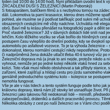
týden (od 10:00 do 14:00 hod). Nyní přikládám úvodní text k v
ZRCADLENÍ DUŠÍ S ŽELEZNICÍ (Martin Poborský)
S fotoaparátem, balíčkem filmů a s nezbytnou tornou na zádec
dáli. Lokomotiva ta parní krasavice, kterou dnes můžeme spatřit
pohled, ale musíme se jí podívat takříkajíc pod sukni mě uchvá
obsazených cestujícími mě vždy nadchne. Uchvátila mě elegan
obrů. Baví mě tu krásu přenášet na fotografický papír a dělit se o
Proč vlastně železnice? Již v dávných dobách lidé snili nad 
lehčím. Kolo těžkého vozíku se však bořilo do hliněných cest a
postupem času vylepšilo do dnešní podoby, kdy se dvojkolí s
automobilu po asfaltové vozovce. To je ta výhoda železnice – st
dokonalost, kterou normální cestující nikdy nepostřehne. Proto
či nadprůměrná žena dokáže utlačit třeba 40-ti tunový vůz po ro
Železniční doprava má (a jinak to ani nejde, protože nikdo a
vyhnout, nemůže jet po jedné koleji několik vlaků hned za sebo
kolizi. Toto však musí někdo obsluhovat a tak přibyly stanice, s
zařízení, které zajišťují a hlídají cestu pro jízdu samotného v
geniálně jednoduchého systému kolo – kolejnice se postupem čas
nemohla fungovat.
Vše je ale v nás lidech a tento systém funguje podle toho jak 
královnu dopravy, která nám již stovky let usnadňuje život. 
železnici jako takovou řídí nedokonalí lidé – ministři, předsedo
zabezpečováků, dráteníků a dalších pracovníků provozu. Těmt
Několika obrázky z cest po naší železnici se s Vámi chci poděli