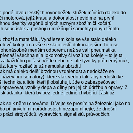
e podél dvou lesklých rovnoběžek, stužek mířících daleko do
 či motorová, jejíž krásu a dokonalost nevidíme na první
y táhnou desítky vagónů plných různým zbožím či kočárů
h součástek a přístrojů umožňující samotný pohyb těchto
 zboží a materiálu. Vynálezem kola se vše stalo daleko
elové kolejnici a vše se stalo ještě dokonalejším. Toto se
 s mnohonásobně menším odporem, než se valí pneumatika
přenáší všechna síla lokomotivy či vozů na koleje – to je ta
ní za každého počasí. Věřte nebo ne, ale fyzicky průměrný muž,
z, který roztlačíte už nemusíte ubrzdit!
vlak má daleko delší brzdnou vzdálenost a nedokáže se
á název pro semafory), které vlak vedou tak, aby nedošlo ke
í technika a lidé, kteří jí obsluhují. Jde o zabezpečovací
 opravovat, vznikly depa a dílny pro jejich údržbu a opravy. Z
kládanka, která by bez jedné jediné chybějící části již
a jak se k němu chováme. Dívejte se prosím na železnici jako na
nebo při jiných mimořádnostech nezapomínejte, že dnešní
o práci strojvůdců, výpravčích, signalistů, průvodčích,