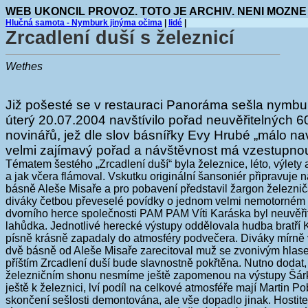
WEB UKONCIL PROVOZ. TOTO JE ARCHIV. NENI MOZNE
Hlučná samota - Nymburk jinýma očima
|
lidé
|
Zrcadlení duší s železnicí
Wethes
Již pošesté se v restauraci Panoráma sešla nymbur
úterý 20.07.2004 navštívilo pořad neuvěřitelných 60
novinářů, jež dle slov básnířky Evy Hrubé „málo na
velmi zajímavý pořad a návštěvnost má vzestupnou
Tématem šestého „Zrcadlení duší“ byla železnice, léto, výlety 
a jak včera flámoval. Vskutku originální šansoniér připravuje n
básně Aleše Misaře a pro pobavení představil žargon železničá
diváky četbou převeselé povídky o jednom velmi nemotorném ml
dvorního herce společnosti PAM PAM Víti Karáska byl neuvěřit
lahůdka. Jednotlivé herecké výstupy oddělovala hudba bratří 
písně krásně zapadaly do atmosféry podvečera. Diváky mírně v
dvě básně od Aleše Misaře zarecitoval muž se zvonivým hlasem
příštím Zrcadlení duší bude slavnostně pokřtěna. Nutno dodat,
železničním shonu nesmíme ještě zapomenou na výstupy Šárky Č
ještě k železnici, lví podíl na celkové atmosféře mají Martin P
skončení sešlosti demontována, ale vše dopadlo jinak. Hostite