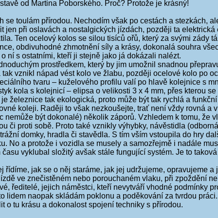
ýstavě od Martina Poborského. Proč? Protože je krásný!
h se toulám přírodou. Nechodím však po cestách a stezkách, al
 jen při oslavách a nostalgických jízdách, později ta elektrická
tila. Ten ocelový kolos se silou tisíců ořů, který za svými zád
ce, obdivuhodné zhmotnění síly a krásy, dokonalá souhra všec
 ní s ostatními, kteří ji stejně jako já dokázali nalézt.
jednoduchým prostředkem, který by jim umožnil snadnou přepravu
 tak vznikl nápad vést kolo ve žlabu, později ocelové kolo po oc
peciálního tvaru – kuželového profilu valí po hlavě kolejnice
yk kola s kolejnicí – elipsa o velikosti 3 x 4 mm, přes kterou se 
 je železnice tak ekologická, proto může být tak rychlá a funkč
vné koleji. Raději to však nezkoušejte, trať není vždy rovná a vů
 nic nemůže být dokonalé) několik záporů. Vzhledem k tomu, že 
u či proti sobě. Proto také vznikly výhybky, návěstidla (odborn
trážní domky, hradla či stavědla. S tím vším vstoupila do hry dalš
laku. No a protože i vozidla se musely a samozřejmě i nadále musí
u vyklubal složitý avšak stále fungující systém. Je to taková s
jej řídíme, jak se o něj staráme, jak jej udržujeme, opravujeme 
Při jízdě ve znečistěném nebo porouchaném vlaku, při zpoždění 
vé, ředitelé, jejich náměstci, kteří nevytváří vhodné podmínky pr
o lidem naopak skládám poklonu a poděkování za tvrdou práci.
t o tu krásu a dokonalost spojení techniky s přírodou.