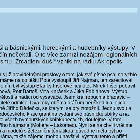
šila básnickými, hereckými a hudebníky výstupy. V
ičín nečekali. O to více zamrzí nezájem regionálních
mu „Zrcadlení duší“ vznikl na rádiu Akropolis
 s již pravidelnými proslovy o tom, jak své písně psal narychlo
máme na co těšit! Poté vystoupil Jiří Najman, ten zarecitoval
ním byl výstup Blanky Fišerové, její otec Mirek Fišer pobavil
ová, Petr Bartoš, Víťa Karásek a Jitka Fabiánová. Výstup
ělostí a hadicí od vysavače. Jsem král ropuch a bradavic –
ouleté odmlce. Dva roky oběma hráčům neuškodili a jejich
ě Jiřího Dědečka, se kterými se prý ztotožnil. Jednu svou a
edočeského kraje grant na vydání své básnické sbírky a na
tě ve všech nymburských knihkupectvích, doufejme. V tom
řího Najmana (Moliére – Lakomec). Nyní se na chvíli vrátíme
pisů a modelů s železniční tématikou, původně měla být po
áma, takže zájemci mohou navštívil výstavu tento a příští