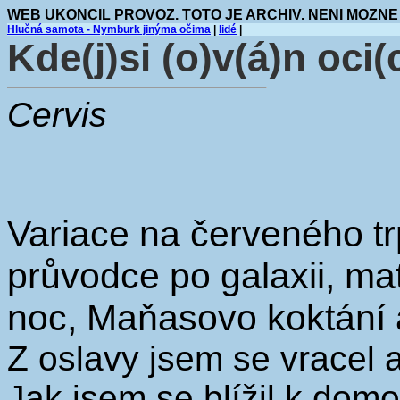
WEB UKONCIL PROVOZ. TOTO JE ARCHIV. NENI MOZNE
Hlučná samota - Nymburk jinýma očima
|
lidé
|
Kde(j)si (o)v(á)n oci(
Cervis
Variace na červeného trp
průvodce po galaxii, mat
noc, Maňasovo koktání a
Z oslavy jsem se vracel 
Jak jsem se blížil k dom