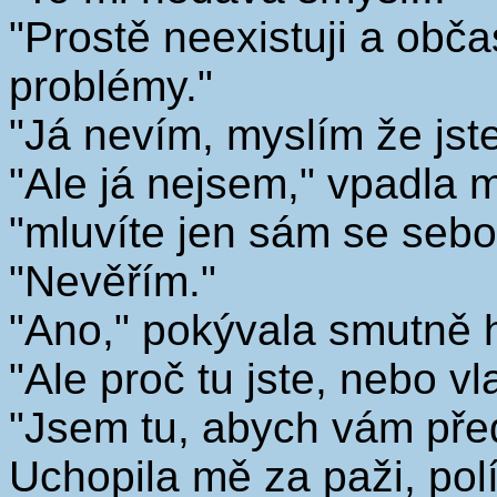
"Prostě neexistuji a obč
problémy."
"Já nevím, myslím že jste
"Ale já nejsem," vpadla 
"mluvíte jen sám se sebo
"Nevěřím."
"Ano," pokývala smutně hl
"Ale proč tu jste, nebo vl
"Jsem tu, abych vám před
Uchopila mě za paži, polí