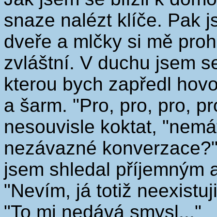
snaze nalézt klíče. Pak js
dveře a mlčky si mě prohl
zvláštní. V duchu jsem se
kterou bych zapředl hovor
a šarm. "Pro, pro, pro, p
nesouvisle koktat, "nemá
nezávazné konverzace?"
jsem shledal příjemným 
"Nevím, já totiž neexistuji
"To mi nedává smysl..."