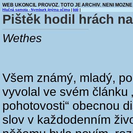
WEB UKONCIL PROVOZ. TOTO JE ARCHIV. NENI MOZNE
Hlučná samota - Nymburk jinýma očima
|
lidé
|
Pištěk hodil hrách n
Wethes
Všem známý, mladý, polit
vyvolal ve svém článku
pohotovosti“ obecnou di
slov v každodenním život