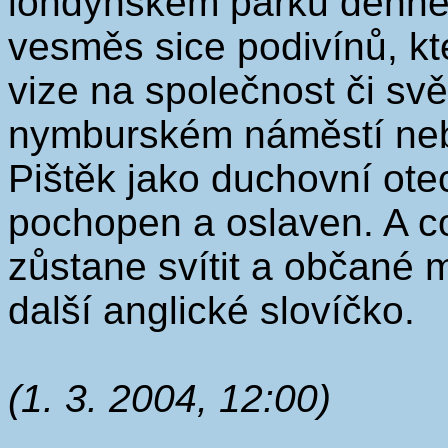
londýnském parku denně 
vesměs sice podivínů, kte
vize na společnost či sv
nymburském náměstí neb
Pištěk jako duchovní otec
pochopen a oslaven. A 
zůstane svítit a občané
další anglické slovíčko.
(1. 3. 2004, 12:00)