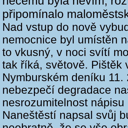
něčemu byla nevím, roz
připomínalo maloměstsk
Nad vstup do nově vybu
nemocnice byl umístěn 
to vkusný, v noci svítí 
tak říká, světově. Pištěk
Nymburském deníku 11. 
nebezpečí degradace naší
nesrozumitelnost nápisu 
Naneštěstí napsal svůj b
neobratně, že se vše obrá