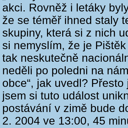
akci. Rovněž i letáky by
že se téměř ihned staly
skupiny, která si z nich
si nemyslím, že je Pištěk
tak neskutečně nacionáln
neděli po poledni na ná
obce“, jak uvedl? Přesto
jsem si tuto událost unik
postávání v zimě bude dob
2. 2004 ve 13:00, 45 mi