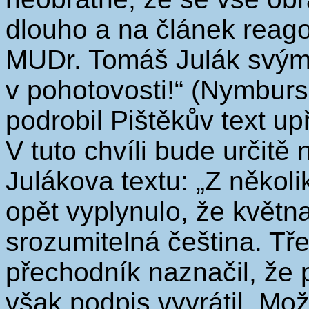
dlouho a na článek reag
MUDr. Tomáš Julák svým
v pohotovosti!“ (Nymburs
podrobil Pištěkův text upř
V tuto chvíli bude určitě
Julákova textu: „Z několi
opět vyplynulo, že květn
srozumitelná čeština. Tř
přechodník naznačil, že 
však podpis vyvrátil. Mo