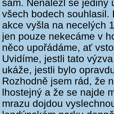
sám. Nenalezl se jediný 
všech bodech souhlasil. 
akce vyšla na necelých 1
jen pouze nekecáme v ho
něco upořádáme, ať vstou
Uvidíme, jestli tato výzv
ukáže, jestli bylo oprav
Rozhodně jsem rád, že 
lhostejný a že se najde me
mrazu dojdou vyslechnout