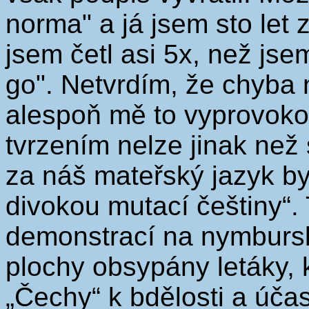
norma" a já jsem sto let
jsem četl asi 5x, než js
go". Netvrdím, že chyba 
alespoň mě to vyprovokov
tvrzením nelze jinak než 
za náš mateřský jazyk b
divokou mutací češtiny“
demonstrací na nymburs
plochy obsypány letáky, 
„Čechy“ k bdělosti a účas