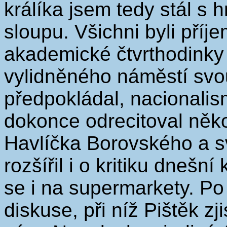
králíka jsem tedy stál s
sloupu. Všichni byli příj
akademické čtvrthodinky 
vylidněného náměstí svo
předpokládal, nacionalis
dokonce odrecitoval něko
Havlíčka Borovského a sv
rozšířil i o kritiku dnešn
se i na supermarkety. Po
diskuse, při níž Pištěk zji