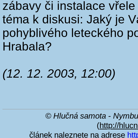
zábavy či instalace vřel
téma k diskusi: Jaký je 
pohyblivého leteckého p
Hrabala?
(12. 12. 2003, 12:00)
© Hlučná samota - Nymbu
(
http://hluc
článek naleznete na adrese
htt