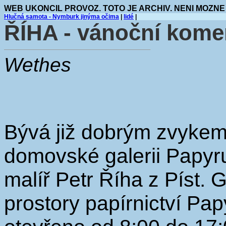
WEB UKONCIL PROVOZ. TOTO JE ARCHIV. NENI MOZNE
Hlučná samota - Nymburk jinýma očima
|
lidé
|
ŘÍHA - vánoční kome
Wethes
Bývá již dobrým zvykem,
domovské galerii Papyr
malíř Petr Říha z Píst. 
prostory papírnictví Pap