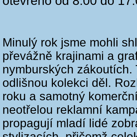
otevřeno od 8:00 do 17:
Minulý rok jsme mohli sh
převážně krajinami a gra
nymburských zákoutích. T
odlišnou kolekci děl. Ro
roku a samotný komerční
neotřelou reklamní kampa
propagují mladí lidé zobr
stylizacích, přičemž cele