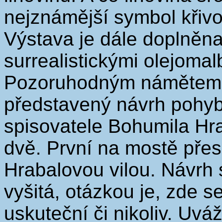
nejznámější symbol křivo
Výstava je dále doplněna
surrealistickými olejoma
Pozoruhodným námětem k
představený návrh pohyb
spisovatele Bohumila Hr
dvě. První na mostě přes
Hrabalovou vilou. Návrh 
vyšitá, otázkou je, zde s
uskuteční či nikoliv. Uváž