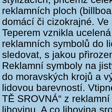
reklamních ploch (billboar
domácí či cizokrajné. Ve
Teperem vznikla ucelená 
reklamních symbolů do lid
sledovat, s jakou přiroze
Reklamní symboly na jist
do moravských krojů a vý
lidovou barevností. Vtip
TĚ SROVNÁ“ z reklamní
lihovinu. A co lihovina 