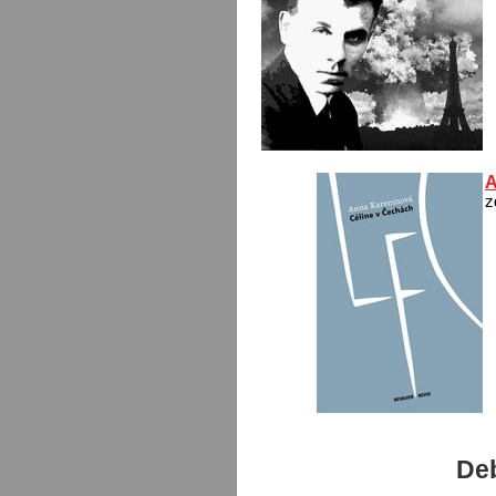
A
z
Deb