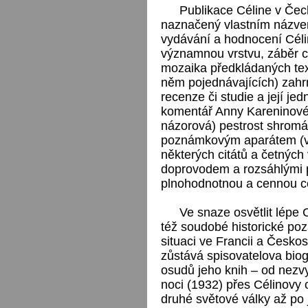
Publikace Céline v Če
naznačený vlastním názvem 
vydávání a hodnocení Célin
významnou vrstvu, záběr ce
mozaika předkládaných tex
něm pojednávajících) zahrn
recenze či studie a její je
komentář Anny Kareninové
názorová) pestrost shrom
poznámkovým aparátem (vč
některých citátů a četnýc
doprovodem a rozsáhlými př
plnohodnotnou a cennou cé
Ve snaze osvětlit lépe C
též soudobé historické po
situaci ve Francii a Česk
zůstává spisovatelova biog
osudů jeho knih – od nezvy
noci (1932) přes Célinovy 
druhé světové války až po 