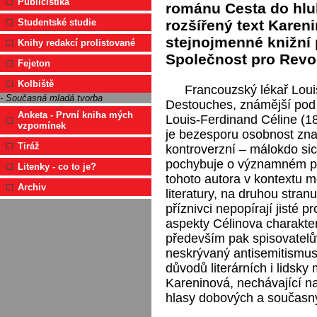
Publicistika
románu Cesta do hlu
rozšířený text Karen
Studentské studie
stejnojmenné knižní 
Knihy redakcí prolistované
Společnost pro Revo
Fejeton
Kolbiště
Francouzský lékař Loui
- Současná mladá tvorba
Destouches, známější po
Anketa - První kniha mých
Louis-Ferdinand Céline (1
vzpomínek
je bezesporu osobnost zn
Tiráž
kontroverzní – málokdo si
pochybuje o významném p
Litenky - co to je?
tohoto autora v kontextu 
Archiv
literatury, na druhou stranu
příznivci nepopírají jisté p
aspekty Célinova charakter
především pak spisovatelů
neskrývaný antisemitismus
důvodů literárních i lidsk
Kareninová, nechávající na
hlasy dobových a současný