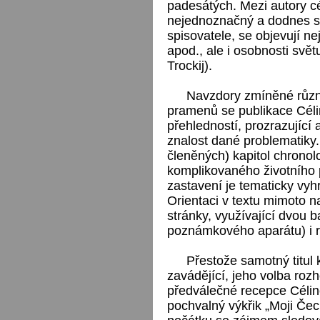
padesátých. Mezi autory cé
nejednoznačný a dodnes s
spisovatele, se objevují neje
apod., ale i osobnosti svět
Trockij).
Navzdory zmíněné různ
pramenů se publikace Cél
přehledností, prozrazující
znalost dané problematiky. 
členěných) kapitol chronolo
komplikovaného životního p
zastavení je tematicky vyhr
Orientaci v textu mimoto n
stránky, využívající dvou b
poznámkového aparátu) i r
Přestože samotný titul 
zavádějící, jeho volba ro
předválečné recepce Célino
pochvalný výkřik „Moji Čec