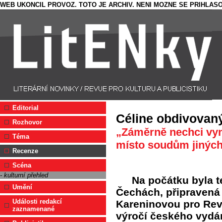
WEB UKONCIL PROVOZ. TOTO JE ARCHIV. NENI MOZNE SE PRIHLASO
Editorial
Céline obdivovan
Rozhovor
„Záměrně nechci vyn
Téma
místo soudům jiných
Recenze
Scéna
- kulturní přehled
Na počátku byla t
Umění
Čechách, připravená
Události redakcí
Kareninovou pro Revo
zaznamenané
výročí českého vydán