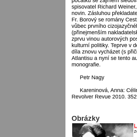
počátku se zájmem sledoval
spisovatel Richard Weiner,
novin. Zásluhou překladate
Fr. Borový se romány Cest
vůbec prvního cizojazyčné
(přinejmenším nakladatels
zprvu vinou autorových post
kulturní politiky. Teprve v
díla znovu vycházet (s př
Atlantisu a nyní se tento a
monografie.
Petr Nagy
Kareninová, Anna: Céli
Revolver Revue 2010. 352 
Obrázky
L
z