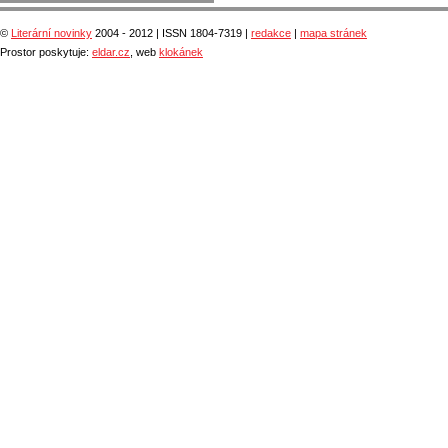
©
Literární novinky
2004 - 2012 | ISSN 1804-7319 |
redakce
|
mapa stránek
Prostor poskytuje:
eldar.cz
, web
klokánek