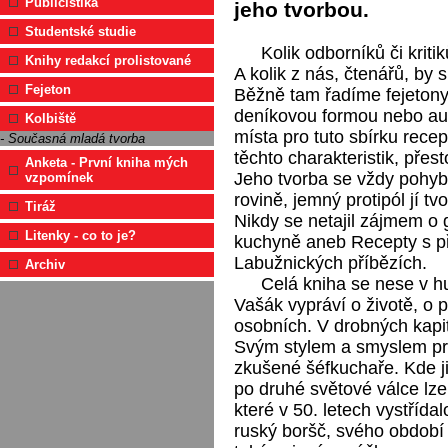
Publicistika
jeho tvorbou.
Studentské studie
Kolik odborníků či krit
Knihy redakcí prolistované
A kolik z nás, čtenářů, by
Fejeton
Běžně tam řadíme fejetony
deníkovou formou nebo aut
Kolbiště
místa pro tuto sbírku rec
- Současná mladá tvorba
těchto charakteristik, přes
Anketa - První kniha mých
Jeho tvorba se vždy pohyb
vzpomínek
rovině, jemný protipól jí t
Tiráž
Nikdy se netajil zájmem o g
Litenky - co to je?
kuchyně aneb Recepty s pří
Labužnických příbězích.
Archiv
Celá kniha se nese v h
Vašák vypráví o životě, o 
osobních. V drobných kapit
Svým stylem a smyslem pr
zkušené šéfkuchaře. Kde j
po druhé světové válce lze
které v 50. letech vystřída
ruský boršč, svého období