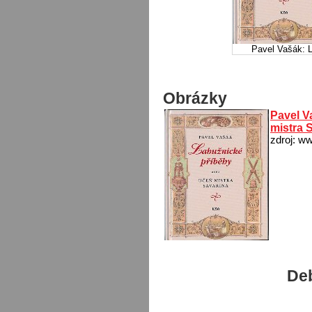
Pavel Vašák: 
Obrázky
Pavel V
mistra 
zdroj: w
Deb