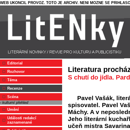
WEB UKONCIL PROVOZ. TOTO JE ARCHIV. NENI MOZNE SE PRIHLASO
Editorial
Literatura prochá
Rozhovor
S chutí do jídla. Par
Téma
Recenze
Pavel Vašák, literá
Scéna
- kulturní přehled
spisovatel. Pavel Vaš
Umění
Máchy. A v neposledn
Jeho literární kucha
Události redakcí
zaznamenané
učeň mistra Savarina