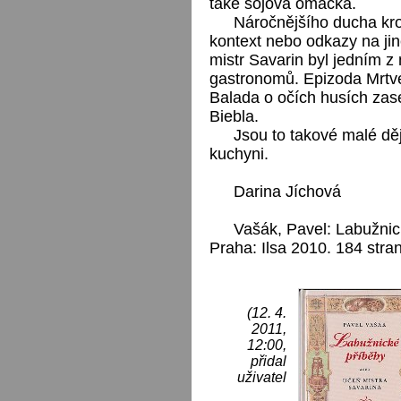
také sojová omáčka.
Náročnějšího ducha kro
kontext nebo odkazy na jin
mistr Savarin byl jedním 
gastronomů. Epizoda Mrtv
Balada o očích husích zas
Biebla.
Jsou to takové malé děj
kuchyni.
Darina Jíchová
Vašák, Pavel: Labužnic
Praha: Ilsa 2010. 184 stran
(12. 4.
2011,
12:00,
přidal
uživatel